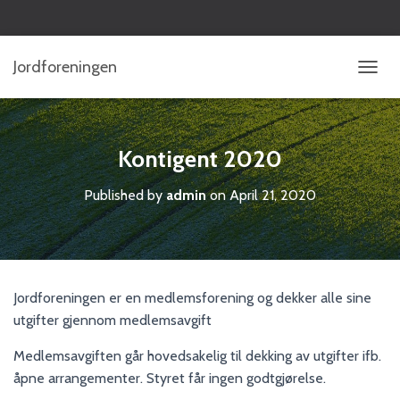
Jordforeningen
T
O
G
G
L
Kontigent 2020
E
N
Published by
admin
on
April 21, 2020
A
V
I
G
A
T
Jordforeningen er en medlemsforening og dekker alle sine
I
utgifter gjennom medlemsavgift
O
N
Medlemsavgiften går hovedsakelig til dekking av utgifter ifb.
åpne arrangementer. Styret får ingen godtgjørelse.