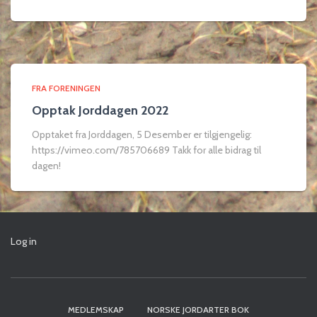
FRA FORENINGEN
Opptak Jorddagen 2022
Opptaket fra Jorddagen, 5 Desember er tilgjengelig:
https://vimeo.com/785706689 Takk for alle bidrag til
dagen!
Log in
MEDLEMSKAP
NORSKE JORDARTER BOK