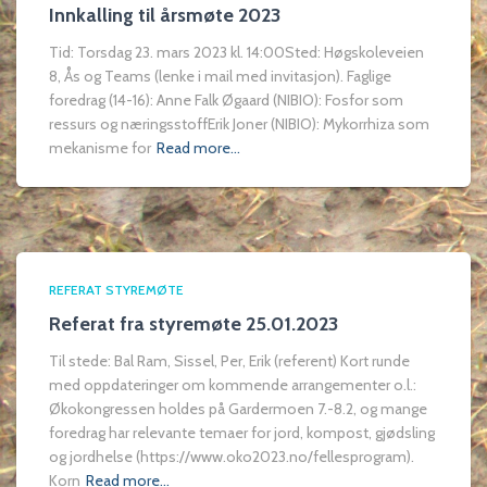
Innkalling til årsmøte 2023
Tid: Torsdag 23. mars 2023 kl. 14:00Sted: Høgskoleveien
8, Ås og Teams (lenke i mail med invitasjon). Faglige
foredrag (14-16): Anne Falk Øgaard (NIBIO): Fosfor som
ressurs og næringsstoffErik Joner (NIBIO): Mykorrhiza som
mekanisme for
Read more…
REFERAT STYREMØTE
Referat fra styremøte 25.01.2023
Til stede: Bal Ram, Sissel, Per, Erik (referent) Kort runde
med oppdateringer om kommende arrangementer o.l.:
Økokongressen holdes på Gardermoen 7.-8.2, og mange
foredrag har relevante temaer for jord, kompost, gjødsling
og jordhelse (https://www.oko2023.no/fellesprogram).
Korn
Read more…